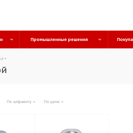
ги
Промышленные решения
Покуп
ой
ой
По алфавиту
По цене