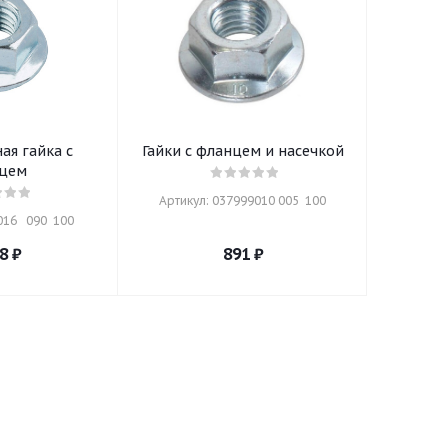
ая гайка с
Гайки с фланцем и насечкой
цем
Артикул: 037999010 005  100
16   090  100
8
₽
891
₽