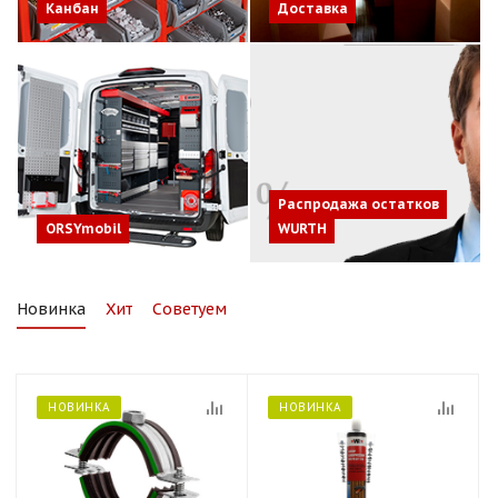
Канбан
Доставка
Распродажа остатков
ORSYmobil
WURTH
Новинка
Хит
Советуем
НОВИНКА
НОВИНКА