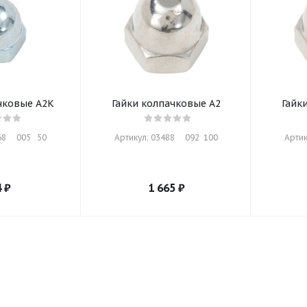
чковые A2K
Гайки колпачковые A2
Гайк
     005   50
Артикул: 03488     092  100
Артик
4
₽
1 665
₽