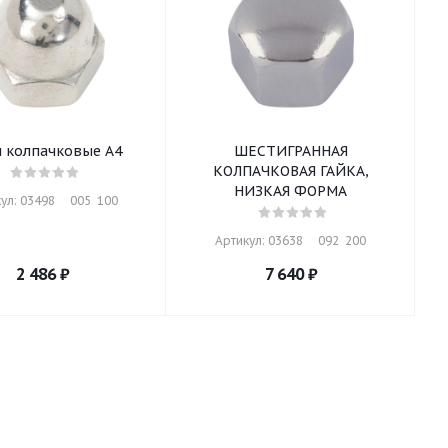
и колпачковые A4
ШЕСТИГРАННАЯ
КОЛПАЧКОВАЯ ГАЙКА,
НИЗКАЯ ФОРМА
ул: 03498     005  100
Артикул: 03638     092  200
2 486
₽
7 640
₽