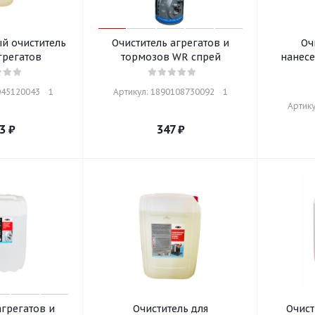
 очиститель
Очиститель агрегатов и
Оч
грегатов
тормозов WR спрей
нанес
45120043    1
Артикул: 1890108730092    1
Артику
3
₽
347
₽
агрегатов и
Очиститель для
Очист