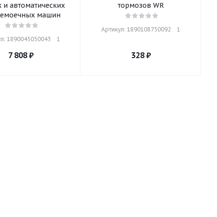
 и автоматических
тормозов WR
лемоечных машин
Артикул: 1890108750092    1
л: 1890045050043    1
7 808
₽
328
₽