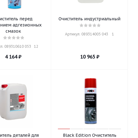
иститель перед
Очиститель индустриальный
ением адгезионных
смазок
Артикул: 089314005 043    1
л: 089310610 053   12
4 164
₽
10 965
₽
итель деталей для
Black Edition Очиститель