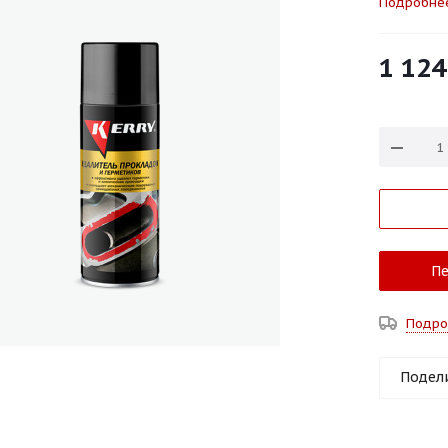
Подробне
1 124
Пе
Подро
Подел