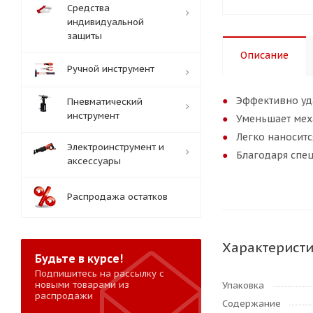
Средства
индивидуальной
защиты
Описание
Ручной инструмент
Эффективно уд
Пневматический
инструмент
Уменьшает мех
Легко наноситс
Электроинструмент и
Благодаря спе
аксессуары
Распродажа остатков
Характерист
Будьте в курсе!
Подпишитесь на рассылку с
новыми товарами из
Упаковка
распродажи
Содержание