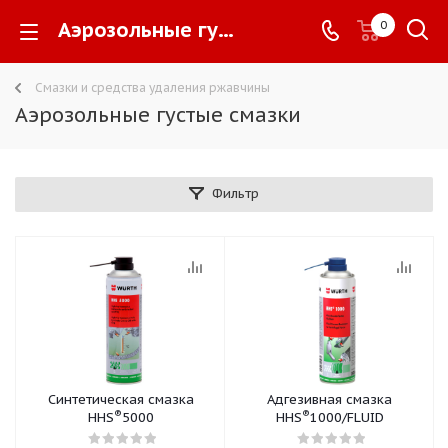
Аэрозольные густые смазки -
0
Смазки и средства удаления ржавчины
Аэрозольные густые смазки
Фильтр
Синтетическая смазка
Адгезивная смазка
®
®
HHS
5000
HHS
1000/FLUID