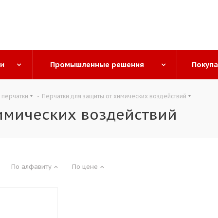
ги
Промышленные решения
Покуп
 перчатки
-
Перчатки для защиты от химических воздействий
имических воздействий
По алфавиту
По цене